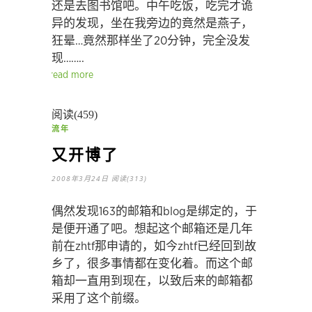
还是去图书馆吧。中午吃饭，吃完才诡
异的发现，坐在我旁边的竟然是燕子，
狂晕…竟然那样坐了20分钟，完全没发
现……..
read more
阅读(459)
流年
又开博了
2008年3月24日
阅读(313)
偶然发现163的邮箱和blog是绑定的，于
是便开通了吧。想起这个邮箱还是几年
前在zhtf那申请的，如今zhtf已经回到故
乡了，很多事情都在变化着。而这个邮
箱却一直用到现在，以致后来的邮箱都
采用了这个前缀。