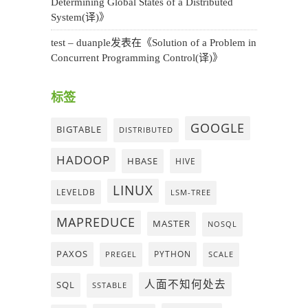
Determining Global States of a Distributed
System(译)
》
test – duanple
发表在《
Solution of a Problem in
Concurrent Programming Control(译)
》
标签
GOOGLE
BIGTABLE
DISTRIBUTED
HADOOP
HBASE
HIVE
LINUX
LEVELDB
LSM-TREE
MAPREDUCE
MASTER
NOSQL
PAXOS
PYTHON
PREGEL
SCALE
人面不知何处去
SQL
SSTABLE