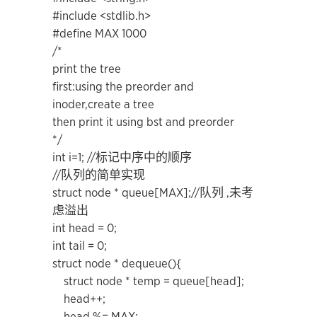
#include <stdlib.h>
#define MAX 1000
/*
print the tree
first:using the preorder and
inoder,create a tree
then print it using bst and preorder
*/
int i=1; //标记中序中的顺序
//队列的简单实现
struct node * queue[MAX];//队列 ,未考
虑溢出
int head = 0;
int tail = 0;
struct node * dequeue(){
struct node * temp = queue[head];
head++;
head %= MAX;