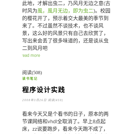
此地，才解出虫二，乃风月无边之意(古
时风为
風，
風月无边，即为虫二
)。校园
的樱花开了，预示着交大最美的季节到
来了。不过虽然不谈技术，也不谈风
景，这么好的风景只有自己去欣赏了，
写出来会丢了很多味道的，还是谈从虫
二到风月吧
read more
阅读(508)
读书笔记
程序设计实践
2008年3月26日
阅读(459)
看来今天又是个看书的日子，原本的两
节课网络和vhdl全取消了。早上8点起
床，zz说要跑步，看来今天跑不成了，