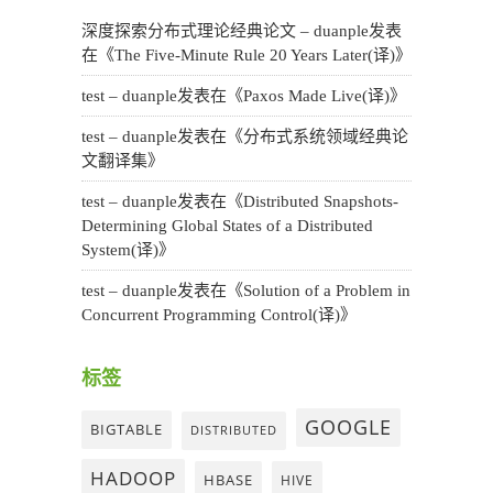
深度探索分布式理论经典论文 – duanple
发表
在《
The Five-Minute Rule 20 Years Later(译)
》
test – duanple
发表在《
Paxos Made Live(译)
》
test – duanple
发表在《
分布式系统领域经典论
文翻译集
》
test – duanple
发表在《
Distributed Snapshots-
Determining Global States of a Distributed
System(译)
》
test – duanple
发表在《
Solution of a Problem in
Concurrent Programming Control(译)
》
标签
GOOGLE
BIGTABLE
DISTRIBUTED
HADOOP
HBASE
HIVE