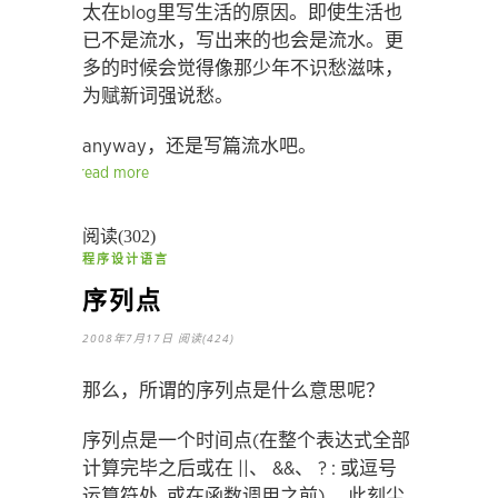
太在blog里写生活的原因。即使生活也
已不是流水，写出来的也会是流水。更
多的时候会觉得像那少年不识愁滋味，
为赋新词强说愁。
anyway，还是写篇流水吧。
read more
阅读(302)
程序设计语言
序列点
2008年7月17日
阅读(424)
那么，所谓的序列点是什么意思呢？
序列点是一个时间点(在整个表达式全部
计算完毕之后或在 ||、 &&、 ? : 或逗号
运算符处, 或在函数调用之前)， 此刻尘