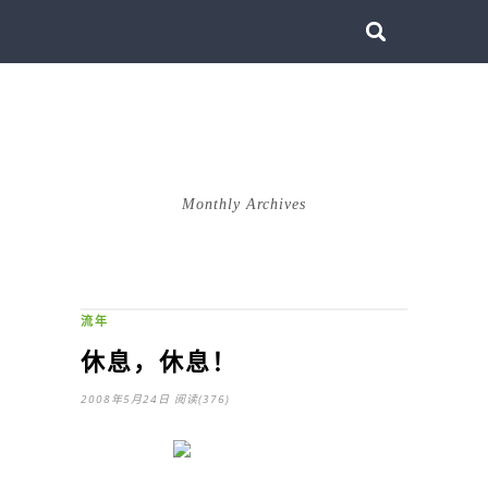
duanple
银河里的星星
Monthly Archives
5月 2008
流年
休息，休息！
2008年5月24日
阅读(376)
恩，太牛了
一口气写了两篇，转载了两篇