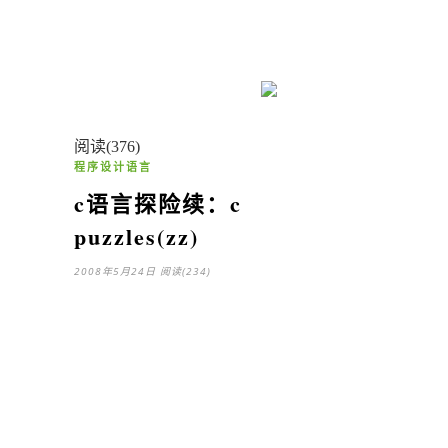
不过都不是搜索引擎的，这周写不完se
了，尽量写下索引系统吧
唉，到处逛了下
看来就我最勤快了。。。
阅读(376)
程序设计语言
c语言探险续：c
puzzles(zz)
2008年5月24日
阅读(234)
C
puzzles
The expected output of the
following
C
program is to print the elements in the
array. But when actually run, it doesn’t do
so. #include<stdio.h>