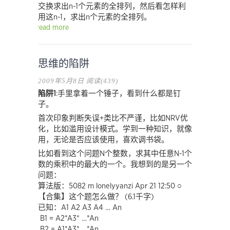
交换求出n-1个元素的全排列，然后看怎样利
用这n-1，求出n个元素的全排列。
read more
思维的陷阱
2009年5月8日
阅读(439)
陷阱1
:手里拿着一个锤子，看到什么都是钉
子。
首次印象判断失误+类比不严谨，比如NRV优
化，比如滥用设计模式。学到一种知识，就像
用，无论是否应该使用，喜欢调书袋。
比如看到这个问题N个整数，求其中任意N-1个
数的乘积中的最大的一个。我想到的是另一个
问题：
算法版：5082 m lonelyyanzi Apr 21 12:50 ○
【合集】这个题怎么做？ (6.1千字)
已知：A1 A2 A3 A4 … An
B1 = A2*A3* …*An
B2 = A1*A3* …*An