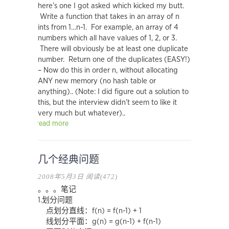
here’s one I got asked which kicked my butt.
Write a function that takes in an array of n
ints from 1…n-1. For example, an array of 4
numbers which all have values of 1, 2, or 3.
There will obviously be at least one duplicate
number. Return one of the duplicates (EASY!)
– Now do this in order n, without allocating
ANY new memory (no hash table or
anything).. (Note: I did figure out a solution to
this, but the interview didn’t seem to like it
very much but whatever)..
read more
几个经典问题
2008年5月3日
阅读(472)
。。。笔记
1.划分问题
点划分直线：f(n) = f(n-1) + 1
线划分平面：g(n) = g(n-1) + f(n-1)