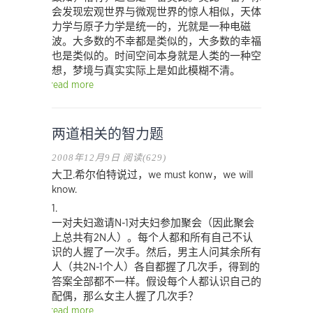
会发现宏观世界与微观世界的惊人相似，天体
力学与原子力学是统一的，光就是一种电磁
波。大多数的不幸都是类似的，大多数的幸福
也是类似的。时间空间本身就是人类的一种空
想，梦境与真实实际上是如此模糊不清。
read more
两道相关的智力题
2008年12月9日
阅读(629)
大卫.希尔伯特说过，we must konw，we will
know.
1.
一对夫妇邀请N-1对夫妇参加聚会（因此聚会
上总共有2N人）。每个人都和所有自己不认
识的人握了一次手。然后，男主人问其余所有
人（共2N-1个人）各自都握了几次手，得到的
答案全部都不一样。假设每个人都认识自己的
配偶，那么女主人握了几次手？
read more