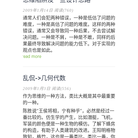
思维陷阱及一些设计思路
2009年1月14日
阅读(760)
通常人们会犯两种错误，一种是低估了问题的
难度，一种是高估了问题的难度。这样的两种
错误，通常又会导致同一种后果，不去尝试解
决问题。一种是不屑，一种是不敢，同样的后
果最终导致解决问题的能力低下。对于实现的
观点也是如此。
read more
乱侃->几何代数
2009年1月3日
阅读(556)
作为思维的一种方法，类比大概是其中最重要
的一种。
陈胜说"王侯将相，宁有种乎"，必然是经过一
番比较的。仿生学的产生，比如潜艇，飞机，
军装的颜色便是一种生物的模仿。了解下蜂房
的构造，有助于人类建筑的改进。王阳明格物
致知，格竹，这也是一番类比。类比一番，你