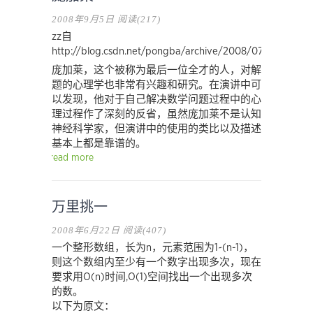
2008年9月5日
阅读(217)
zz自
http://blog.csdn.net/pongba/archive/2008/07/20/26816
庞加莱，这个被称为最后一位全才的人，对解
题的心理学也非常有兴趣和研究。在演讲中可
以发现，他对于自己解决数学问题过程中的心
理过程作了深刻的反省，虽然庞加莱不是认知
神经科学家，但演讲中的使用的类比以及描述
基本上都是靠谱的。
read more
万里挑一
2008年6月22日
阅读(407)
一个整形数组，长为n，元素范围为1~(n-1)，
则这个数组内至少有一个数字出现多次，现在
要求用O(n)时间,O(1)空间找出一个出现多次
的数。
以下为原文：