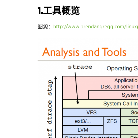
1.工具概览
图源：
http://www.brendangregg.com/linuxp