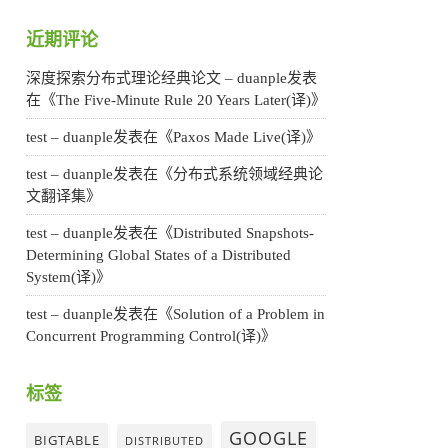
近期评论
深度探索分布式理论经典论文 – duanple
发表
在《
The Five-Minute Rule 20 Years Later(译)
》
test – duanple
发表在《
Paxos Made Live(译)
》
test – duanple
发表在《
分布式系统领域经典论
文翻译集
》
test – duanple
发表在《
Distributed Snapshots-
Determining Global States of a Distributed
System(译)
》
test – duanple
发表在《
Solution of a Problem in
Concurrent Programming Control(译)
》
标签
GOOGLE
BIGTABLE
DISTRIBUTED