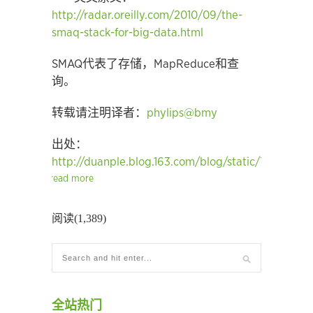
http://radar.oreilly.com/2010/09/the-
smaq-stack-for-big-data.html
SMAQ代表了存储，MapReduce和查
询。
转载请注明译者：
phylips@bmy
出处：
http://duanple.blog.163.com/blog/static/7097176
read more
阅读(1,389)
全站热门