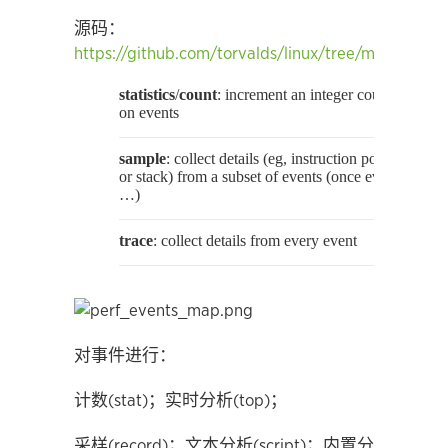
源码：
https://github.com/torvalds/linux/tree/master/tool
statistics
/
count
: increment an integer counter
on events
sample
: collect details (eg, instruction pointer
or stack) from a subset of events (once every
…)
trace
: collect details from every event
对事件进行：
计数(stat)；实时分析(top)；
采样(record)；文本分析(script)；内置分