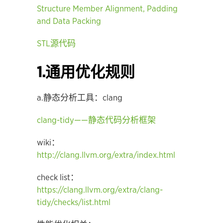
Structure Member Alignment, Padding
and Data Packing
STL源代码
1.通用优化规则
a.静态分析工具：clang
clang-tidy——静态代码分析框架
wiki：
http://clang.llvm.org/extra/index.html
check list：
https://clang.llvm.org/extra/clang-
tidy/checks/list.html