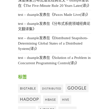
深度探索分布式理论经典论文 – duanple
发表
在《
The Five-Minute Rule 20 Years Later(译)
》
test – duanple
发表在《
Paxos Made Live(译)
》
test – duanple
发表在《
分布式系统领域经典论
文翻译集
》
test – duanple
发表在《
Distributed Snapshots-
Determining Global States of a Distributed
System(译)
》
test – duanple
发表在《
Solution of a Problem in
Concurrent Programming Control(译)
》
标签
GOOGLE
BIGTABLE
DISTRIBUTED
HADOOP
HBASE
HIVE