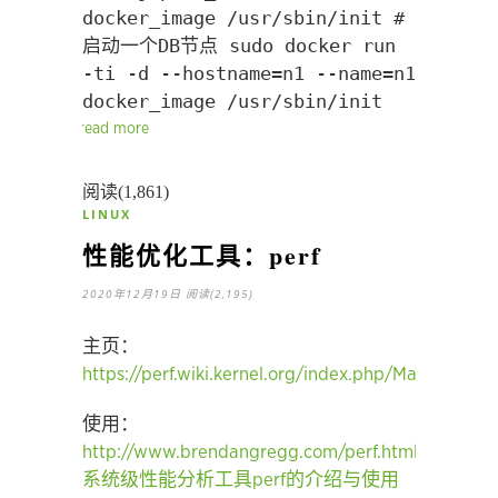
docker_image /usr/sbin/init #
启动一个DB节点 sudo docker run
-ti -d --hostname=n1 --name=n1
docker_image /usr/sbin/init
read more
阅读(1,861)
LINUX
性能优化工具：perf
2020年12月19日
阅读(2,195)
主页：
https://perf.wiki.kernel.org/index.php/Main_Page
使用：
http://www.brendangregg.com/perf.html
系统级性能分析工具perf的介绍与使用