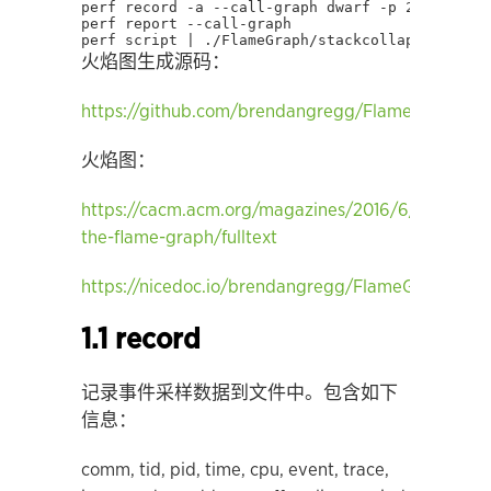
perf script | ./FlameGraph/stackcollapse-perf.
火焰图生成源码：
https://github.com/brendangregg/FlameGraph
火焰图：
https://cacm.acm.org/magazines/2016/6/202665-
the-flame-graph/fulltext
https://nicedoc.io/brendangregg/FlameGraph
1.1 record
记录事件采样数据到文件中。包含如下
信息：
comm, tid, pid, time, cpu, event, trace,