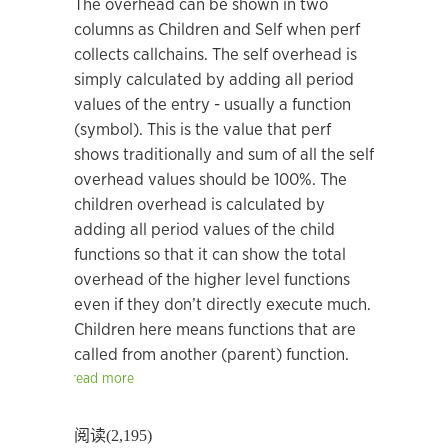
The overhead can be shown in two
columns as Children and Self when
perf
collects callchains. The self overhead is
simply calculated by
adding all period
values of the entry - usually a function
(symbol).
This is the value that perf
shows traditionally and sum of all the
self
overhead values should be 100%.
The
children overhead is calculated by
adding all period values of
the child
functions so that it can show the total
overhead of the
higher level functions
even if they don’t directly execute much.
Children here means functions that are
called from another (parent)
function.
read more
阅读(2,195)