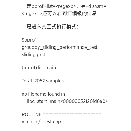
一是pprof –list=<regexp>，另–disasm=
<regexp>还可以看到汇编级的信息
二是进入交互式执行模式：
$pprof
groupby_sliding_performance_test
sliding.prof
(pprof) list main
Total: 2052 samples
no filename found in
__libc_start_main<00000032f201d8a0>
ROUTINE ======================
main in /…test.cpp