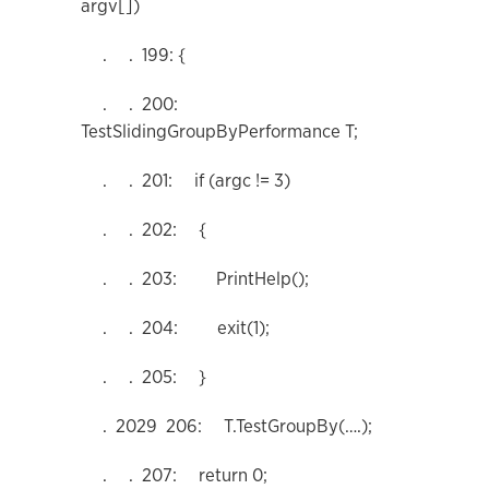
argv[])
. . 199: {
. . 200:
TestSlidingGroupByPerformance T;
. . 201: if (argc != 3)
. . 202: {
. . 203: PrintHelp();
. . 204: exit(1);
. . 205: }
. 2029 206: T.TestGroupBy(….);
. . 207: return 0;