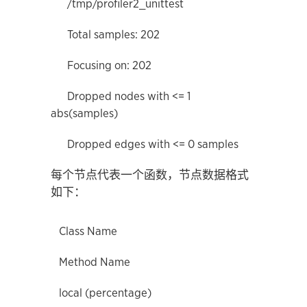
/tmp/profiler2_unittest
Total samples: 202
Focusing on: 202
Dropped nodes with <= 1
abs(samples)
Dropped edges with <= 0 samples
每个节点代表一个函数，节点数据格式
如下：
Class Name
Method Name
local (percentage)