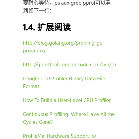
要耐心等待。ps aux|grep pprof可以看
到如下一行：
1.4. 扩展阅读
http://blog.golang.org/profiling-go-
programs
http://gperftools.googlecode.com/svn/trunk/doc/cp
Google CPU Profiler Binary Data File
Format
How To Build a User-Level CPU Profiler
Continuous Profiling: Where Have All the
Cycles Gone?
ProﬁleMe: Hardware Support for