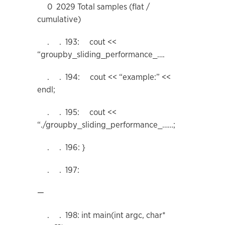
0 2029 Total samples (flat /
cumulative)
. . 193: cout <<
“groupby_sliding_performance_….
. . 194: cout << “example:” <<
endl;
. . 195: cout <<
“./groupby_sliding_performance_……;
. . 196: }
. . 197:
—
. . 198: int main(int argc, char*