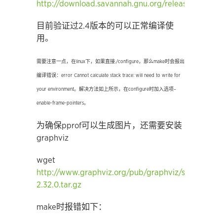
http://download.savannah.gnu.org/releases/libun
目前验证过2.4版本的可以正常编译使
用。
需要注意一点
，
在
linux
下
，
如果直接
./configure
，
那么
make
时会报出
编译错误
：
error Cannot calculate stack trace: will need to write for
your environment
。
解决方法如上所示
，
在
configure
时加入选项
–
enable-frame-pointers
。
为确保pprof可以生成图片，还需要安装
graphviz
wget
http://www.graphviz.org/pub/graphviz/stable/SO
2.32.0.tar.gz
make时报错如下：