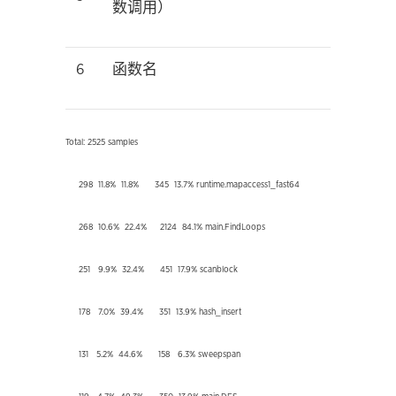
数调用）
6
函数名
Total: 2525 samples
298 11.8% 11.8% 345 13.7% runtime.mapaccess1_fast64
268 10.6% 22.4% 2124 84.1% main.FindLoops
251 9.9% 32.4% 451 17.9% scanblock
178 7.0% 39.4% 351 13.9% hash_insert
131 5.2% 44.6% 158 6.3% sweepspan