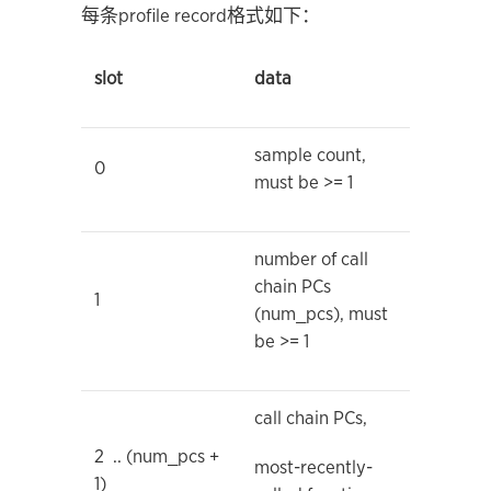
每条profile record格式如下：
slot
data
sample count,
0
must be >= 1
number of call
chain PCs
1
(num_pcs), must
be >= 1
call chain PCs,
2 .. (num_pcs +
most-recently-
1)