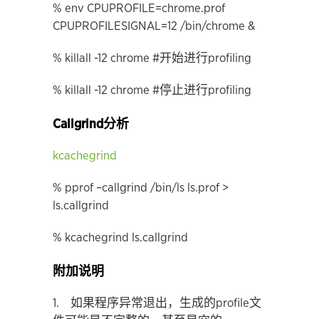
% env CPUPROFILE=chrome.prof
CPUPROFILESIGNAL=12 /bin/chrome &
% killall -12 chrome #开始进行profiling
% killall -12 chrome #停止进行profiling
Callgrind分析
kcachegrind
% pprof –callgrind /bin/ls ls.prof >
ls.callgrind
% kcachegrind ls.callgrind
附加说明
1. 如果程序异常退出，生成的profile文