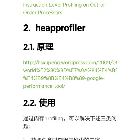
Instruction-Level Proﬁling on Out-of-
Order Processors
2. heapprofiler
2.1. 原理
http://hsxupeng.wordpress.com/2009/06/26/
world%E2%80%9D%E7%9A%84%E4%B8%96%E7
%E4%B9%8B%E4%B8%89-google-
performance-tool/
2.2. 使用
通过内存profiling，可以解决下述三类问
题：