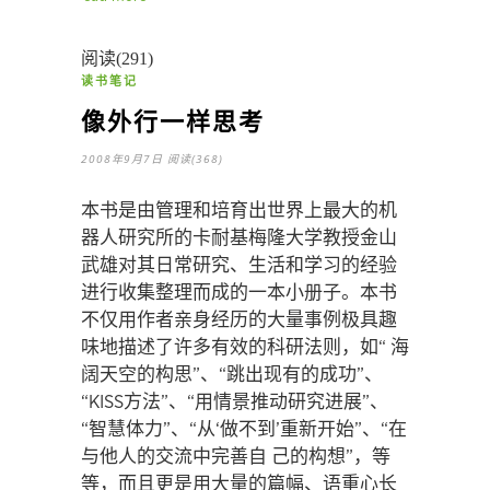
阅读(291)
读书笔记
像外行一样思考
2008年9月7日
阅读(368)
本书是由管理和培育出世界上最大的机
器人研究所的卡耐基梅隆大学教授金山
武雄对其日常研究、生活和学习的经验
进行收集整理而成的一本小册子。本书
不仅用作者亲身经历的大量事例极具趣
味地描述了许多有效的科研法则，如“ 海
阔天空的构思”、“跳出现有的成功”、
“KISS方法”、“用情景推动研究进展”、
“智慧体力”、“从‘做不到’重新开始”、“在
与他人的交流中完善自 己的构想”，等
等，而且更是用大量的篇幅、语重心长