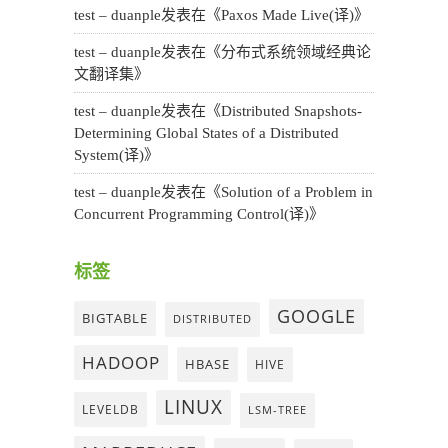
test – duanple
发表在《
Paxos Made Live(译)
》
test – duanple
发表在《
分布式系统领域经典论
文翻译集
》
test – duanple
发表在《
Distributed Snapshots-
Determining Global States of a Distributed
System(译)
》
test – duanple
发表在《
Solution of a Problem in
Concurrent Programming Control(译)
》
标签
GOOGLE
BIGTABLE
DISTRIBUTED
HADOOP
HBASE
HIVE
LINUX
LEVELDB
LSM-TREE