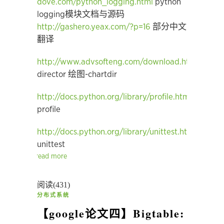
dove.com/python_logging.html
python
logging模块文档与源码
http://gashero.yeax.com/?p=16
部分中文
翻译
http://www.advsofteng.com/download.html
chart
director 绘图-chartdir
http://docs.python.org/library/profile.html
python
profile
http://docs.python.org/library/unittest.html
python
unittest
read more
阅读(431)
分布式系统
【google论文四】Bigtable: