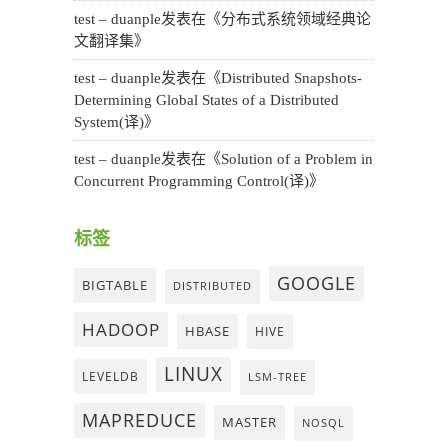
test – duanple
发表在《
分布式系统领域经典论
文翻译集
》
test – duanple
发表在《
Distributed Snapshots-
Determining Global States of a Distributed
System(译)
》
test – duanple
发表在《
Solution of a Problem in
Concurrent Programming Control(译)
》
标签
GOOGLE
BIGTABLE
DISTRIBUTED
HADOOP
HBASE
HIVE
LINUX
LEVELDB
LSM-TREE
MAPREDUCE
MASTER
NOSQL