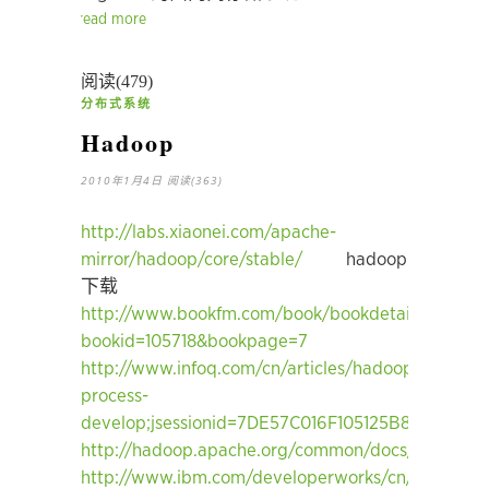
read more
阅读(479)
分布式系统
Hadoop
2010年1月4日
阅读(363)
http://labs.xiaonei.com/apache-
mirror/hadoop/core/stable/
hadoop
下载
http://www.bookfm.com/book/bookdetail.html?
bookid=105718&bookpage=7
http://www.infoq.com/cn/articles/hadoop-
process-
develop;jsessionid=7DE57C016F105125B8FBAD40
http://hadoop.apache.org/common/docs/r0.18.2/cn
http://www.ibm.com/developerworks/cn/opensour