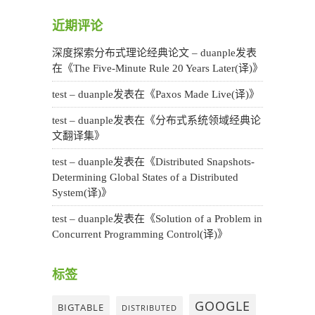
近期评论
深度探索分布式理论经典论文 – duanple
发表
在《
The Five-Minute Rule 20 Years Later(译)
》
test – duanple
发表在《
Paxos Made Live(译)
》
test – duanple
发表在《
分布式系统领域经典论
文翻译集
》
test – duanple
发表在《
Distributed Snapshots-
Determining Global States of a Distributed
System(译)
》
test – duanple
发表在《
Solution of a Problem in
Concurrent Programming Control(译)
》
标签
GOOGLE
BIGTABLE
DISTRIBUTED