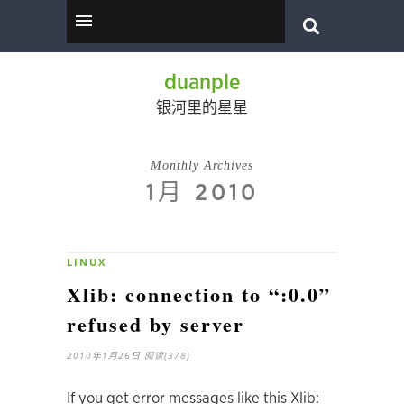
duanple
银河里的星星
Monthly Archives
1月 2010
LINUX
Xlib: connection to “:0.0”
refused by server
2010年1月26日
阅读(378)
If you get error messages like this Xlib: