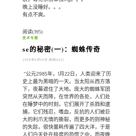
晚上没睡好。。。
有点不爽。
阅读(395)
技术专题
se的秘密(一)：蜘蛛传奇
2008年4月29日
阅读(452)
“公元2985年，1月22日，人类迎来了历
史上最为黑暗的一天。当太阳从西方落
下，夜幕遮住了大地。庞大的蜘蛛军团
突然从天而降，在世界的各处，人们处
在睡梦中的时刻，它们展开了杀戮和逮
捕，它们残忍，嗜血，反抗的人们被巨
大的利爪无情的撕裂，而更多的则神秘
的失踪，很快噩耗传遍了四大洋，于是
人们白天处在极度的恐慌之中，而夜晚