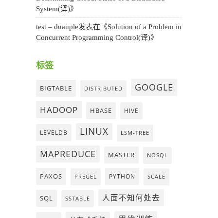
System(译)
》
test – duanple
发表在《
Solution of a Problem in
Concurrent Programming Control(译)
》
标签
GOOGLE
BIGTABLE
DISTRIBUTED
HADOOP
HBASE
HIVE
LINUX
LEVELDB
LSM-TREE
MAPREDUCE
MASTER
NOSQL
PAXOS
PYTHON
PREGEL
SCALE
人面不知何处去
SQL
SSTABLE