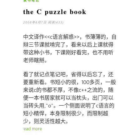
读书笔记
the C puzzle book
2008年4月7日
阅读(433)
中文译作<<c语言解惑>>，书薄薄的，自
辩三节课就啃完了，看来以后上课就得
带这种小书，下课刚好看完，也不用听
老师瞎掰。
看了就记点笔记吧，省得以后忘了，还
要重新看。书短小的很，100多页，一般
来说c的书都不厚，不像c++之流的，随
便一本书居家就可以当枕头，出门可以
当砖头用,^o^。一个侧面说明了c语言的
短小精悍，本身限制很少，而限制越
少，则灵活性越大。
read more