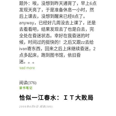
题外：唉，没想到昨天通宵了，早上6点
发现天亮了，于是准备休息一小时，然
后上课去，没想到醒来已经8点了。
anyway，已经好几周没去上课了，还是
去看看吧，结果发现去了也是白去，完
全处在昏迷状态。幸好在我昏迷的时
候，时间过的挺快的！之后又跟zz去给
ivan寄东西，回来之后上床继续昏迷，2
点多起床，跑到图书馆，依旧昏
迷。。。
read more
阅读(376)
读书笔记
恰似一江春水：ＩＴ大败局
2008年4月9日
阅读(380)