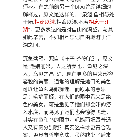
师>>。在之前的另一个blog曾经详细的
解释过，原文是这样的，”泉涸,鱼相与处
于陆,
相濡以沫
,相煦以湿,不若
相忘于江
湖
“，更多表达的是对自由的渴望，与其
如此辛苦，不如相互忘记自由地游于江
湖之间。
沉鱼落雁，源自《庄子-齐物论》，原文
是”毛嫱丽姬，人之所美也，鱼见之深
入，鸟见之高飞”，现在更多的用来形容
容貌的美丽，通常的理解是她们的美色
可以让鱼跟鸟都痴迷。而原本的意思
是：毛嫱丽姬，在人们的眼中看来是绝
色的美女，可是鱼见了她们却会吓的潜
入水底，而鸟见了她们也会惊得飞走。
其实在鱼和鸟的眼中，毛嫱丽姬跟普通
人又有何分别呢？其实这样才更符合现
实，更具有哲学意味，虽然缺少了后来