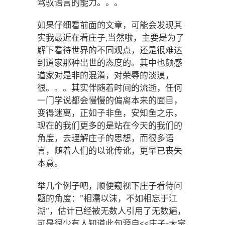
驾驭语言的能力。。。
如果仔细看前面的文章，可能会发现其
实我最近在看庄子,当然啦，主要是为了
解下看待世界的不同观点，还是很难达
到道家那种出世的态度的。其中也颇感
道家对是非的混淆，对荣辱的淡漠，
很。。。其实伴随着时间的流逝，任何
一门学说都会慢慢的偏离本来的面目，
变得迷离，正如子非鱼，安知鱼之乐，
现在的我们更多的是站在今天的我们的
角度，去理解庄子的思想，而很多语
言，随着人们的以讹传讹，更早已丧失
本意。
举几个例子吧，顺便窥视下庄子看待问
题的角度：”相濡以沫，不如相忘于江
湖”，估计已经被无数人引用了无数遍，
可是很少有人知道此句源自<<庄子-大宗