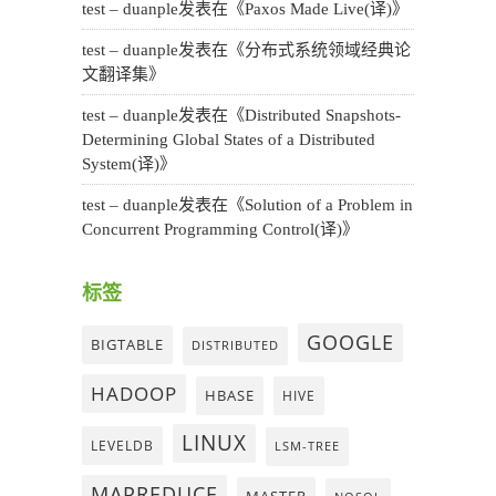
test – duanple
发表在《
Paxos Made Live(译)
》
test – duanple
发表在《
分布式系统领域经典论
文翻译集
》
test – duanple
发表在《
Distributed Snapshots-
Determining Global States of a Distributed
System(译)
》
test – duanple
发表在《
Solution of a Problem in
Concurrent Programming Control(译)
》
标签
GOOGLE
BIGTABLE
DISTRIBUTED
HADOOP
HBASE
HIVE
LINUX
LEVELDB
LSM-TREE
MAPREDUCE