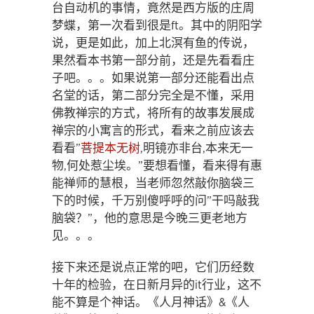
台自动机的事情，竟然是西方版的庄周
梦蝶，第一次看到很是ft。其中的阴阳学
说，更是如此，加上北溟有鱼的传说，
果然看本书第一部分前，还是先看看庄
子吧。。。如果说第一部分还能看出点
名堂的话，第二部分完全是不懂，采用
佛教禅宗的方式，将所有的故事发展成
禅宗的小寓言的形式，看来之前应该去
看看”
菩提本无树
,明镜亦非台,本来无一
物,何处惹尘埃。”要想看懂，看来得有惠
能禅师的慧根，当老师忽然敲你脑袋三
下的时候，千万别傻呼呼的问”干吗敲我
脑袋？”，他的意思是今晚三更老地方
见。。。
接下来还是说点正常的吧，它们历经数
十年的检验，在日新月异的it行业，这不
能不算是个神话。《人月神话》&《人