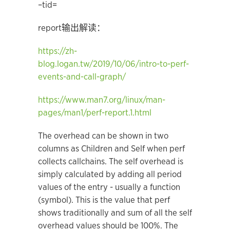
–tid=
report输出解读：
https://zh-
blog.logan.tw/2019/10/06/intro-to-perf-
events-and-call-graph/
https://www.man7.org/linux/man-
pages/man1/perf-report.1.html
The overhead can be shown in two
columns as Children and Self when
perf
collects callchains. The self overhead is
simply calculated by
adding all period
values of the entry - usually a function
(symbol).
This is the value that perf
shows traditionally and sum of all the
self
overhead values should be 100%.
The