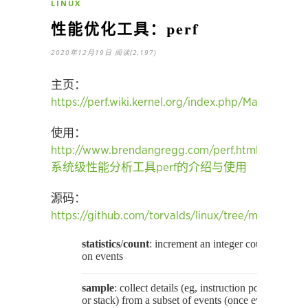
LINUX
性能优化工具：perf
2020年12月19日
阅读(2,197)
主页：
https://perf.wiki.kernel.org/index.php/Main_Page
使用：
http://www.brendangregg.com/perf.html
系统级性能分析工具perf的介绍与使用
源码：
https://github.com/torvalds/linux/tree/master/tool
statistics
/
count
: increment an integer counter
on events
sample
: collect details (eg, instruction pointer
or stack) from a subset of events (once every