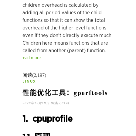
children overhead is calculated by
adding all period values of
the child
functions so that it can show the total
overhead of the
higher level functions
even if they don’t directly execute much.
Children here means functions that are
called from another (parent)
function.
read more
阅读(2,197)
LINUX
性能优化工具：gperftools
2020年12月19日
阅读(2,814)
1. cpuprofile