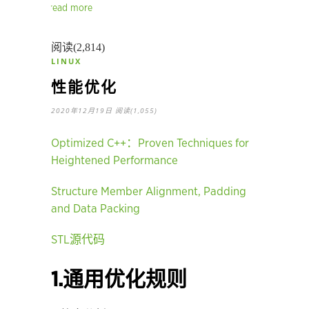
read more
阅读(2,814)
LINUX
性能优化
2020年12月19日
阅读(1,055)
Optimized C++：Proven Techniques for
Heightened Performance
Structure Member Alignment, Padding
and Data Packing
STL源代码
1.通用优化规则