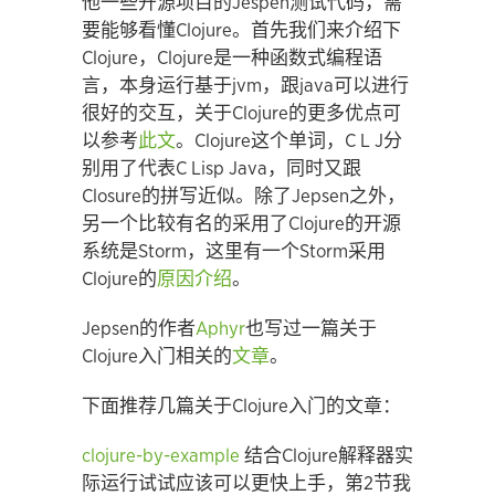
他一些开源项目的Jespen测试代码，需
要能够看懂Clojure。首先我们来介绍下
Clojure，Clojure是一种函数式编程语
言，本身运行基于jvm，跟java可以进行
很好的交互，关于Clojure的更多优点可
以参考
此文
。Clojure这个单词，C L J分
别用了代表C Lisp Java，同时又跟
Closure的拼写近似。除了Jepsen之外，
另一个比较有名的采用了Clojure的开源
系统是Storm，这里有一个Storm采用
Clojure的
原因介绍
。
Jepsen的作者
Aphyr
也写过一篇关于
Clojure入门相关的
文章
。
下面推荐几篇关于Clojure入门的文章：
clojure-by-
example
结合Clojure解释器实
际运行试试应该可以更快上手，第2节我