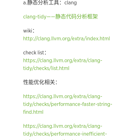
a.静态分析工具：clang
clang-tidy——静态代码分析框架
wiki：
http://clang.llvm.org/extra/index.html
check list：
https://clang.llvm.org/extra/clang-
tidy/checks/list.html
性能优化相关：
https://clang.llvm.org/extra/clang-
tidy/checks/performance-faster-string-
find.html
https://clang.llvm.org/extra/clang-
tidy/checks/performance-inefficient-