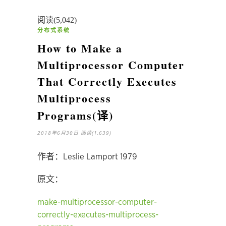
阅读(5,042)
分布式系统
How to Make a
Multiprocessor Computer
That Correctly Executes
Multiprocess
Programs(译)
2018年6月30日
阅读(1,639)
作者：
Leslie Lamport 1979
原文：
make-multiprocessor-computer-
correctly-executes-multiprocess-