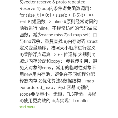
3)vector reserve & proto repeated
Reserve
4)loop内条件避免函数调用：
for (size_t i = 0; i < size(); ++i)
5)it++ =>
++it
6)短函数 => inline #原则经常访问的
函数进行inline，不经常访问的代码做成
函数，减少cache miss
7)stl map set：[]
与find冗余，重复查找
8)内存对齐 struct
定义变量顺序，按照大小顺序进行定义
9)乘除浮点运算 => + - 位运算
大规则
1)
减少内存分配和copy：
参数传引用，避
免大对象的copy，常用的临时性对象不
用new用内存池，避免在不同线程分配
释放内存
2)优化算法&数据结构：map-
>unordered_map，去stl容器
3)锁的
scope要尽量小，无锁，TLS存储，协程
4)使用更高效的lib库实现：tcmalloc
read more