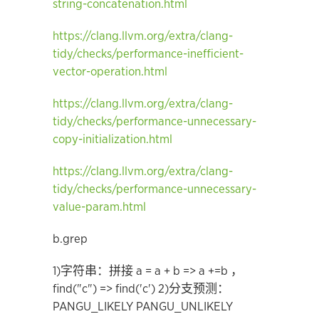
string-concatenation.html
https://clang.llvm.org/extra/clang-
tidy/checks/performance-inefficient-
vector-operation.html
https://clang.llvm.org/extra/clang-
tidy/checks/performance-unnecessary-
copy-initialization.html
https://clang.llvm.org/extra/clang-
tidy/checks/performance-unnecessary-
value-param.html
b.grep
1)字符串：拼接 a = a + b => a +=b ，
find("c") => find('c')
2)分支预测：
PANGU_LIKELY PANGU_UNLIKELY