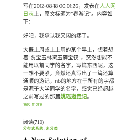
写在2012-08-18 00:01:26，发表在
人人网
日志
上，原文标题为“春游记”。内容如
下：
好吧，我承认我又闲的疼了。
大概上周或上上周的某个早上，想着想
着”贾宝玉林黛玉薛宝钗”，突然想能不
能用以前同学的名字，写篇东西呢，这
一想不要紧，竟然还真写出了一篇还算
通顺的游记，nb的地方在于所有的字都
是源于大学同学的名字，感觉已经超越
之前写过的那篇
姚瑶邀垚记
。
read more
阅读(710)
,
分布式系统
未分类
A New Solution of