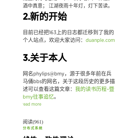
酒中真意； 江湖夜雨十年灯，灯下苦读。
2.
新的开始
目前已经把
163
上的日志都迁移到了我的
个人站点，欢迎大家访问：
duanple.com
3.
关于本人
网名
phylips@bmy
，源于很多年前在兵
马俑
bbs
的网名，关于这段历史的更多描
述可以查看这篇文章：
我的读书历程
–
暨
bmy
往事追忆
。
read more
阅读(961)
分布式系统