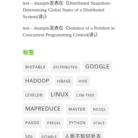
test – duanple
发表在《
Distributed Snapshots-
Determining Global States of a Distributed
System(译)
》
test – duanple
发表在《
Solution of a Problem in
Concurrent Programming Control(译)
》
标签
GOOGLE
BIGTABLE
DISTRIBUTED
HADOOP
HBASE
HIVE
LINUX
LEVELDB
LSM-TREE
MAPREDUCE
MASTER
NOSQL
PAXOS
PYTHON
PREGEL
SCALE
人面不知何处去
SQL
SSTABLE