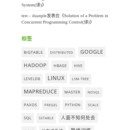
System(译)
》
test – duanple
发表在《
Solution of a Problem in
Concurrent Programming Control(译)
》
标签
GOOGLE
BIGTABLE
DISTRIBUTED
HADOOP
HBASE
HIVE
LINUX
LEVELDB
LSM-TREE
MAPREDUCE
MASTER
NOSQL
PAXOS
PYTHON
PREGEL
SCALE
人面不知何处去
SQL
SSTABLE