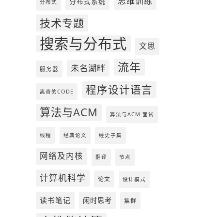
思维训练
分布式系统
分布式
技术专题
搜索与分布式
文思
流年
未名湖畔
服务器
程序设计语言
离奇的CODE
算法与ACM
算法与ACM 面试
线程
经典论文
经史子集
网络及内核
翻译
节点
计算机科学
论文
设计模式
读书笔记
闲时思考
集群