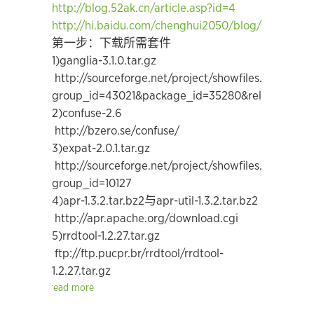
http://blog.52ak.cn/article.asp?id=4
http://hi.baidu.com/chenghui2050/blog/item/e63
第一步：下载所需套件
1)ganglia-3.1.0.tar.gz
http://sourceforge.net/project/showfiles.php?
group_id=43021&package_id=35280&release_id=6
2)confuse-2.6
http://bzero.se/confuse/
3)expat-2.0.1.tar.gz
http://sourceforge.net/project/showfiles.php?
group_id=10127
4)apr-1.3.2.tar.bz2与apr-util-1.3.2.tar.bz2
http://apr.apache.org/download.cgi
5)rrdtool-1.2.27.tar.gz
ftp://ftp.pucpr.br/rrdtool/rrdtool-
1.2.27.tar.gz
read more