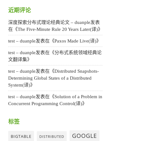
近期评论
深度探索分布式理论经典论文 – duanple
发表
在《
The Five-Minute Rule 20 Years Later(译)
》
test – duanple
发表在《
Paxos Made Live(译)
》
test – duanple
发表在《
分布式系统领域经典论
文翻译集
》
test – duanple
发表在《
Distributed Snapshots-
Determining Global States of a Distributed
System(译)
》
test – duanple
发表在《
Solution of a Problem in
Concurrent Programming Control(译)
》
标签
GOOGLE
BIGTABLE
DISTRIBUTED