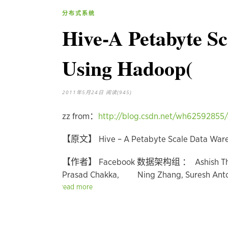
分布式系统
Hive-A Petabyte S
Using Hadoop(
2011年5月24日
阅读(945)
zz from：
http://blog.csdn.net/wh62592855/
【原文】 Hive – A Petabyte Scale Data Ware
【作者】 Facebook 数据架构组 ： Ashish Thusoo,
Prasad Chakka, Ning Zhang, Suresh Anto
read more