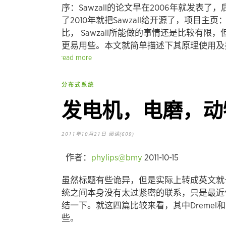
序：Sawzall的论文早在2006年就发表了，后
了2010年就把Sawzall给开源了，项目主页
比， Sawzall所能做的事情还是比较有限，但
更易用些。本文就简单描述下其原理使用及
read more
分布式系统
发电机，电磨，动
2011年10月21日
阅读(609)
作者：
phylips@bmy
2011-10-15
虽然标题有些诡异，但是实际上转成英文就一目了然了：
统之间本身没有太过紧密的联系，只是最近
结一下。就这四篇比较来看，其中Dremel和Hi
些。