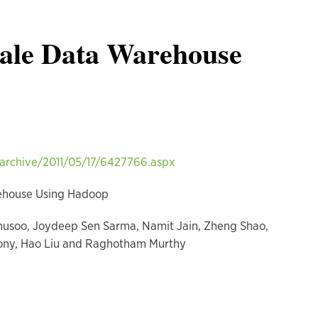
cale Data Warehouse
archive/2011/05/17/6427766.aspx
house Using Hadoop
 Joydeep Sen Sarma, Namit Jain, Zheng Shao,
ny, Hao Liu and Raghotham Murthy