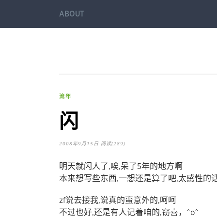
ABOUT
流年
闪
2008年9月15日
阅读(289)
明天就闪人了,唉,呆了5年的地方啊
本来想写些东西,一想还是算了吧,太感性的
zf说去接我,说真的蛮意外的,呵呵
不过也好,还是有人记着咱的,窃喜，^o^