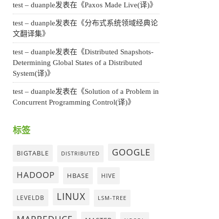
test – duanple
发表在《
Paxos Made Live(译)
》
test – duanple
发表在《
分布式系统领域经典论
文翻译集
》
test – duanple
发表在《
Distributed Snapshots-
Determining Global States of a Distributed
System(译)
》
test – duanple
发表在《
Solution of a Problem in
Concurrent Programming Control(译)
》
标签
GOOGLE
BIGTABLE
DISTRIBUTED
HADOOP
HBASE
HIVE
LINUX
LEVELDB
LSM-TREE