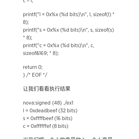
c = l;
printf("l = 0x%x (%d bits)\n", l, sizeof(l) *
8);
printf("s = 0x%x (%d bits)\n", s, sizeof(s)
* 8);
printf("c = 0x%x (%d bits)\n", c,
sizeof&169; * 8);
return 0;
} /* EOF */
让我们看看执行结果
nova:signed {48} ./ex1
l = 0xdeadbeef (32 bits)
s = 0xffffbeef (16 bits)
c = 0xffffffef (8 bits)