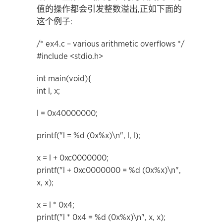
值的操作都会引发整数溢出,正如下面的
这个例子:
/* ex4.c – various arithmetic overflows */
#include <stdio.h>
int main(void){
int l, x;
l = 0x40000000;
printf("l = %d (0x%x)\n", l, l);
x = l + 0xc0000000;
printf("l + 0xc0000000 = %d (0x%x)\n",
x, x);
x = l * 0x4;
printf("l * 0x4 = %d (0x%x)\n", x, x);