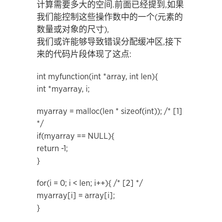
计算需要多大的空间.前面已经提到,如果
我们能控制这些操作数中的一个(元素的
数量或对象的尺寸),
我们或许能够导致错误分配缓冲区,接下
来的代码片段体现了这点:
int myfunction(int *array, int len){
int *myarray, i;
myarray = malloc(len * sizeof(int)); /* [1]
*/
if(myarray == NULL){
return -1;
}
for(i = 0; i < len; i++){ /* [2] */
myarray[i] = array[i];
}