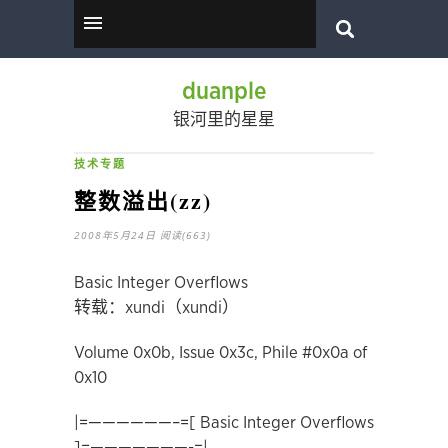
duanple
银河里的星星
技术专题
整数溢出(zz)
2008年5月24日
阅读(663)
Basic Integer Overflows
转载：xundi（xundi）
Volume 0x0b, Issue 0x3c, Phile #0x0a of
0x10
|=——————–=[ Basic Integer Overflows
]=———————-=|