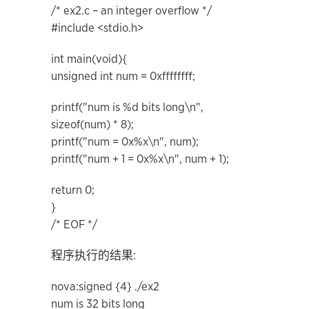
/* ex2.c – an integer overflow */
#include <stdio.h>
int main(void){
unsigned int num = 0xffffffff;
printf("num is %d bits long\n",
sizeof(num) * 8);
printf("num = 0x%x\n", num);
printf("num + 1 = 0x%x\n", num + 1);
return 0;
}
/* EOF */
程序执行的结果:
nova:signed {4} ./ex2
num is 32 bits long