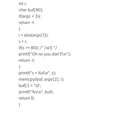
int i;
char buf[80];
if(argc < 3){
return -1;
}
i = atoi(argv[1]);
s = i;
if(s >= 80){ /* [w1] */
printf("Oh no you don’t!\n");
return -1;
}
printf("s = %d\n", s);
memcpy(buf, argv[2], i);
buf[i] = ‘\0’;
printf("%s\n", buf);
return 0;
}