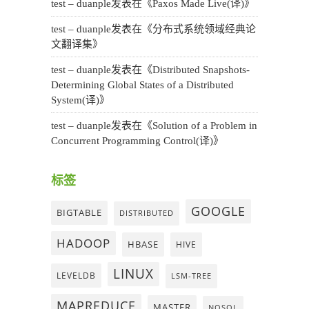
test – duanple
发表在《
Paxos Made Live(译)
》
test – duanple
发表在《
分布式系统领域经典论
文翻译集
》
test – duanple
发表在《
Distributed Snapshots-
Determining Global States of a Distributed
System(译)
》
test – duanple
发表在《
Solution of a Problem in
Concurrent Programming Control(译)
》
标签
GOOGLE
BIGTABLE
DISTRIBUTED
HADOOP
HBASE
HIVE
LINUX
LEVELDB
LSM-TREE
MAPREDUCE
MASTER
NOSQL