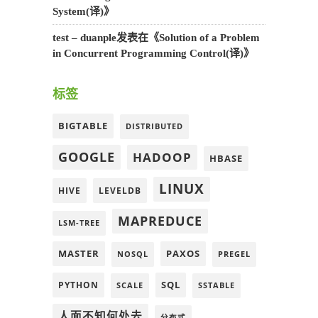
System(译)
》
test – duanple
发表在《
Solution of a Problem
in Concurrent Programming Control(译)
》
标签
BIGTABLE
DISTRIBUTED
GOOGLE
HADOOP
HBASE
LINUX
HIVE
LEVELDB
MAPREDUCE
LSM-TREE
MASTER
PAXOS
NOSQL
PREGEL
SQL
PYTHON
SCALE
SSTABLE
人面不知何处去
分布式