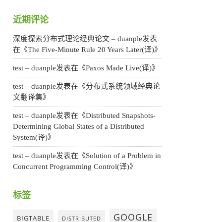
近期评论
深度探索分布式理论经典论文 – duanple
发表
在《
The Five-Minute Rule 20 Years Later(译)
》
test – duanple
发表在《
Paxos Made Live(译)
》
test – duanple
发表在《
分布式系统领域经典论
文翻译集
》
test – duanple
发表在《
Distributed Snapshots-
Determining Global States of a Distributed
System(译)
》
test – duanple
发表在《
Solution of a Problem in
Concurrent Programming Control(译)
》
标签
GOOGLE
BIGTABLE
DISTRIBUTED