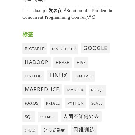
test – duanple
发表在《
Solution of a Problem in
Concurrent Programming Control(译)
》
标签
GOOGLE
BIGTABLE
DISTRIBUTED
HADOOP
HBASE
HIVE
LINUX
LEVELDB
LSM-TREE
MAPREDUCE
MASTER
NOSQL
PAXOS
PYTHON
PREGEL
SCALE
人面不知何处去
SQL
SSTABLE
思维训练
分布式系统
分布式