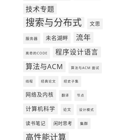
技术专题
搜索与分布式
文思
流年
未名湖畔
服务器
程序设计语言
离奇的CODE
算法与ACM
算法与ACM 面试
线程
经典论文
经史子集
网络及内核
翻译
节点
计算机科学
论文
设计模式
读书笔记
闲时思考
集群
高性能计算