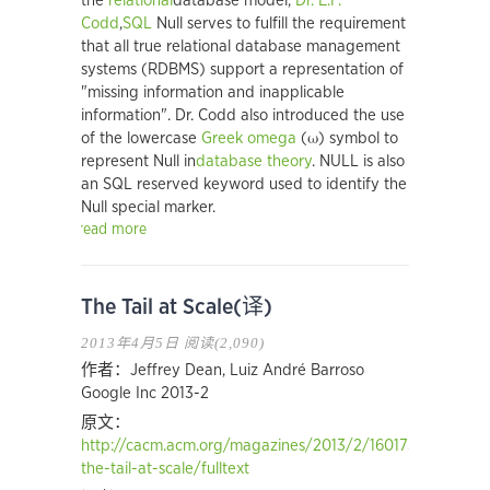
the
relational
database model,
Dr. E.F.
Codd
,
SQL
Null serves to fulfill the requirement
that all true relational database management
systems (RDBMS) support a representation of
"missing information and inapplicable
information". Dr. Codd also introduced the use
of the lowercase
Greek
omega
(ω) symbol to
represent Null in
database theory
. NULL is also
an SQL reserved keyword used to identify the
Null special marker.
read more
The Tail at Scale(译)
2013年4月5日
阅读(2,090)
作者：Jeffrey Dean, Luiz André Barroso
Google Inc 2013-2
原文：
http://cacm.acm.org/magazines/2013/2/160173-
the-tail-at-scale/fulltext