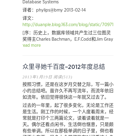
Database Systems
译者：phylips@bmy 2013-02-14
译文：
http://duanple.blog.163.com/blog/static/70971767201311
[序：历史上，数据库领域共产生过三位图灵
奖得主Charles Bachman，E.F.Codd和Jim Gray
read more
众里寻她千百度–2012年度总结
2013年1月19日
阅读(513)
按照习惯，还是在这岁月交替之际，写一篇小
小的总结吧。虽许久不再写流年，而流年依旧
如流年。依旧觉得很快这一年就又过去了。
过去的一年里，起了很多变化，无论是工作还
是生活。刚工作的时候，一个人度着周末，经
常就是打印个三两篇论文，读着读着就是一
天。偶尔还看点闲书，生活倒也惬意，只是颇
有些单调。所以在那极单调的日子里，倒也看