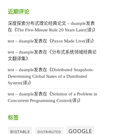
近期评论
深度探索分布式理论经典论文 – duanple
发表
在《
The Five-Minute Rule 20 Years Later(译)
》
test – duanple
发表在《
Paxos Made Live(译)
》
test – duanple
发表在《
分布式系统领域经典论
文翻译集
》
test – duanple
发表在《
Distributed Snapshots-
Determining Global States of a Distributed
System(译)
》
test – duanple
发表在《
Solution of a Problem in
Concurrent Programming Control(译)
》
标签
GOOGLE
BIGTABLE
DISTRIBUTED