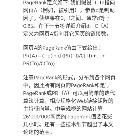
PageRank定义如下: 我们假设T1…Tn指向
网页A（例如，被引用）。参数d是制动
因子，使结果在0，1之间。通常d等于
0.85。在下一节将详细介绍d。C（A）
定义为网页A指向其它网页的链接数，
网页A的PageRank值由下式给出：
PR(A) = (1-d) + d (PR(T1)/C(T1) + … +
PR(Tn)/C(Tn))
注意PageRank的形式，分布到各个网页
中，因此所有网页的PageRank和是1。
PageRank或PR（A）可以用简单的迭代
算法计算，相应规格化Web链接矩阵的
主特征向量。中等规模的网站计算
26‘000’000网页的 PageRank值要花费
几小时。还有一些技术细节超出了本文
论述的范围。