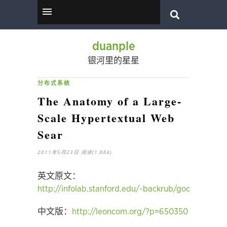
duanple
银河里的星星
分布式系统
The Anatomy of a Large-
Scale Hypertextual Web
Sear
2011年5月23日
阅读(1,884)
英文原文：
http://infolab.stanford.edu/~backrub/google.html
中文版：
http://leoncom.org/?p=650350