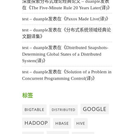
深度探索分布式理论经典论文 – duanple
发表
在《
The Five-Minute Rule 20 Years Later(译)
》
test – duanple
发表在《
Paxos Made Live(译)
》
test – duanple
发表在《
分布式系统领域经典论
文翻译集
》
test – duanple
发表在《
Distributed Snapshots-
Determining Global States of a Distributed
System(译)
》
test – duanple
发表在《
Solution of a Problem in
Concurrent Programming Control(译)
》
标签
GOOGLE
BIGTABLE
DISTRIBUTED
HADOOP
HBASE
HIVE