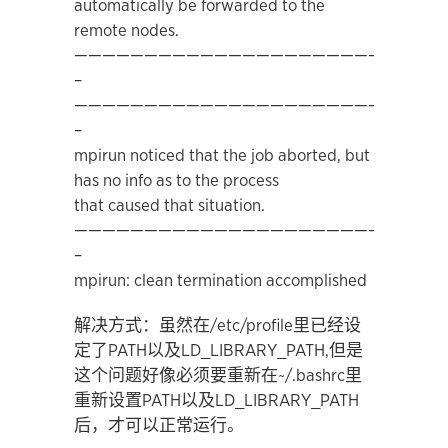
automatically be forwarded to the
remote nodes.
————————————————————————
–
————————————————————————
–
mpirun noticed that the job aborted, but
has no info as to the process
that caused that situation.
————————————————————————
–
mpirun: clean termination accomplished
解决方式：虽然在/etc/profile里已经设
定了PATH以及LD_LIBRARY_PATH,但是
这个问题好像必须要重新在~/.bashrc里
重新设置PATH以及LD_LIBRARY_PATH
后，才可以正常运行。