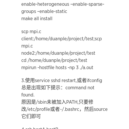
enable-heterogeneous –enable-sparse-
groups –enable-static
make all install
scp mpi.c
client:/home/duanple/project/test;scp
mpi.c
node2:/home/duanple/project/test
cd /home/duanple/project/test
mpirun -hostfile hosts -np 3 ./a.out
3.使用service sshd restart,或者ifconfig
总是出现如下提示：command not
found.
原因是/sbin未被加入PATH,只要修
改/etc/profile或者~/.bashrc，然后source
它们即可