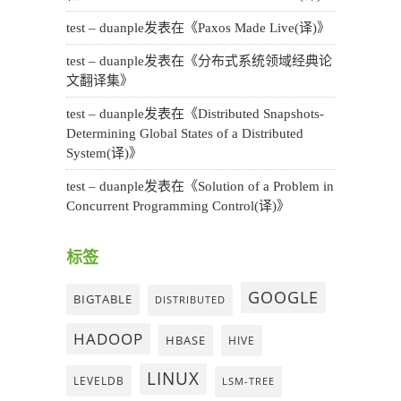
test – duanple
发表在《
Paxos Made Live(译)
》
test – duanple
发表在《
分布式系统领域经典论
文翻译集
》
test – duanple
发表在《
Distributed Snapshots-
Determining Global States of a Distributed
System(译)
》
test – duanple
发表在《
Solution of a Problem in
Concurrent Programming Control(译)
》
标签
GOOGLE
BIGTABLE
DISTRIBUTED
HADOOP
HBASE
HIVE
LINUX
LEVELDB
LSM-TREE