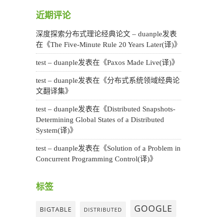
近期评论
深度探索分布式理论经典论文 – duanple
发表
在《
The Five-Minute Rule 20 Years Later(译)
》
test – duanple
发表在《
Paxos Made Live(译)
》
test – duanple
发表在《
分布式系统领域经典论
文翻译集
》
test – duanple
发表在《
Distributed Snapshots-
Determining Global States of a Distributed
System(译)
》
test – duanple
发表在《
Solution of a Problem in
Concurrent Programming Control(译)
》
标签
GOOGLE
BIGTABLE
DISTRIBUTED