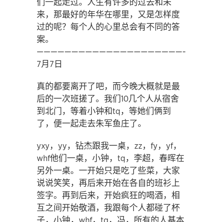
们一起走过。人生有许多的过去和未
来，那最好的年华在哪里，又是怎样度
过的呢？每个人的心里总会有不同的答
案。
——————————————————————————
7月7日
真的都要离开了吧，而今晚大概就是最
后的一次班搓了。我们10几个人从宿舍
到北门，等着小钟和tq，等她们俩到
了，便一起走去朱军鱼庄了。
yxy，yy，钻杰跟我一桌，zz，fy，yf，
whf他们一桌，小钟，tq，李超，春晖在
另外一桌。一开始只是吃了些菜，大家
说说笑笑，再后来开始在各自的班衫上
签字。再到后来，开始疯狂的喝酒，相
互之间开始敬酒，我跟每个人都碰了杯
子，小钟，whf，tq，冯，所有的人基本