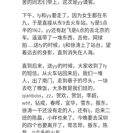
舍的同志们带上，这次是yy请客。
下午，fy和yy要走了，因为女生都在东
九，于是直接从东9去火车站。fy是5点
半的1162，yy还有赵飞是6点的去北京的
车。遥遥带了一堆东西，吉他，网球
拍……送fy的时候，lj和徐涛上了站台，望
着远去的身影，直到消失在人海。
直到后来，送yy的时候，大家收到了fy
的短信。从火车站回来后，我们一堆
人，出了南门，走到巷子的尽头，一块
去吃了晚饭，大多数是我们班的，
qianboss，zz，贺欢，贺剑，李超，
whf，钻戒，春晖，宜华，雪东，振东，
徐涛一干还没有走的人，还有lj，后来二
班的陈磊，小样也来了。今晚要去深圳
的四个也要离开了，常志昂，振东，陈
磊，11点多的火车。