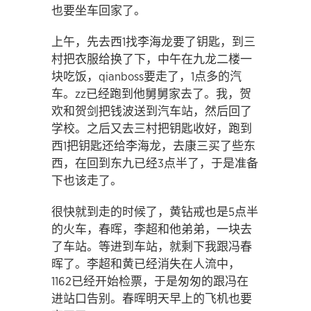
也要坐车回家了。
上午，先去西1找李海龙要了钥匙，到三
村把衣服给换了下，中午在九龙二楼一
块吃饭，qianboss要走了，1点多的汽
车。zz已经跑到他舅舅家去了。我，贺
欢和贺剑把钱波送到汽车站，然后回了
学校。之后又去三村把钥匙收好，跑到
西1把钥匙还给李海龙，去康三买了些东
西，在回到东九已经3点半了，于是准备
下也该走了。
很快就到走的时候了，黄钻戒也是5点半
的火车，春晖，李超和他弟弟，一块去
了车站。等进到车站，就剩下我跟冯春
晖了。李超和黄已经消失在人流中，
1162已经开始检票，于是匆匆的跟冯在
进站口告别。春晖明天早上的飞机也要