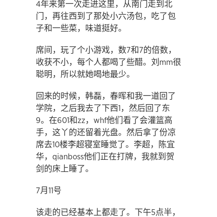
4年来第一次走进这里，从南门走到北
门，再往西到了那处小六汤包，吃了包
子和一些菜，味道挺好。
席间，玩了个小游戏，数7和7的倍数，
收获不小，每个人都喝了些醋。刘mm很
聪明，所以就她喝地最少。
回来的时候，韩磊，春晖和我一道回了
学院，之后我去了下西1，然后回了东
9。在601和zz，whf他们看了会灌篮高
手，这丫的还留着光盘。然后拿了份凉
席去10楼李超寝室睡觉了。李超，陈宜
华，qianboss他们正在打牌，我就到贺
剑的床上睡了。
7月11号
该走的已经基本上都走了。下午5点半，