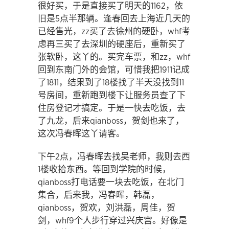
很好买，于是直接买了明天的1162，依
旧是5点半那辆。逢春回去上海近几天的
已经售光，zz买了去徐州的硬卧，whf考
虑再三买了去深圳的硬座后，重新买了
张软卧，这丫的。买完车票，和zz，whf
回到东南门外的会馆，可惜我把1911记成
了1811，结果到了18楼找了半天没找到11
号房间，重新跑到楼下让服务员查了下
住房登记才搞定。于是一快去吃饭，去
了九龙，后来qianboss，贺剑也来了，
这次冯春晖这丫请客。
下午2点，冯春晖去找吴老师，我则去西
1楼收拾东西。等回到学院的时候，
qianboss打电话要一块去吃饭，在北门
集合，后来我，冯春晖，韩磊，
qianboss，贺欢，刘洪磊，周佳，贺
剑，whf9个人步行穿过兴庆宫。好像是