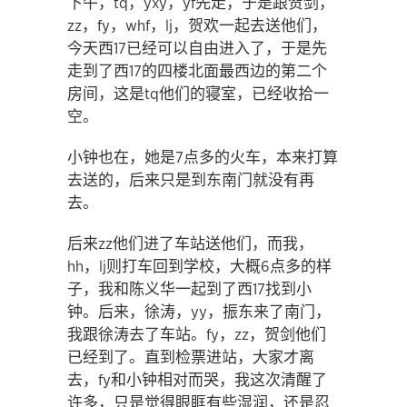
下午，tq，yxy，yf先走，于是跟贺剑，
zz，fy，whf，lj，贺欢一起去送他们，
今天西17已经可以自由进入了，于是先
走到了西17的四楼北面最西边的第二个
房间，这是tq他们的寝室，已经收拾一
空。
小钟也在，她是7点多的火车，本来打算
去送的，后来只是到东南门就没有再
去。
后来zz他们进了车站送他们，而我，
hh，lj则打车回到学校，大概6点多的样
子，我和陈义华一起到了西17找到小
钟。后来，徐涛，yy，振东来了南门，
我跟徐涛去了车站。fy，zz，贺剑他们
已经到了。直到检票进站，大家才离
去，fy和小钟相对而哭，我这次清醒了
许多，只是觉得眼眶有些湿润，还是忍