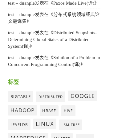
test – duanple
发表在《
Paxos Made Live(译)
》
test – duanple
发表在《
分布式系统领域经典论
文翻译集
》
test – duanple
发表在《
Distributed Snapshots-
Determining Global States of a Distributed
System(译)
》
test – duanple
发表在《
Solution of a Problem in
Concurrent Programming Control(译)
》
标签
GOOGLE
BIGTABLE
DISTRIBUTED
HADOOP
HBASE
HIVE
LINUX
LEVELDB
LSM-TREE