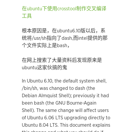
在ubuntu下使用crosstool制作交叉编译
工具
根本原因是，在ubuntu6.10版以后，系
统将/usr/sh指向了dash,而intel提供的那
个文件实际上是bash，
在网上搜索了大量资料后发现原来是
ubuntu这家伙搞的鬼
In Ubuntu 6.10, the default system shell,
/bin/sh, was changed to dash (the
Debian Almquist Shell); previously it had
been bash (the GNU Bourne-Again
Shell). The same change will affect users
of Ubuntu 6.06 LTS upgrading directly to
Ubuntu 8.04 LTS. This document explains