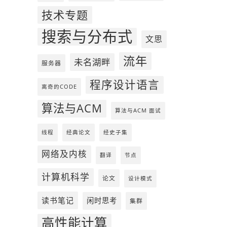
技术专题
搜索与分布式
文思
流年
未名湖畔
服务器
程序设计语言
离奇的CODE
算法与ACM
算法与ACM 面试
线程
经典论文
经史子集
网络及内核
翻译
节点
计算机科学
论文
设计模式
读书笔记
闲时思考
集群
高性能计算