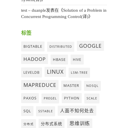
test – duanple
发表在《
Solution of a Problem in
Concurrent Programming Control(译)
》
标签
GOOGLE
BIGTABLE
DISTRIBUTED
HADOOP
HBASE
HIVE
LINUX
LEVELDB
LSM-TREE
MAPREDUCE
MASTER
NOSQL
PAXOS
PYTHON
PREGEL
SCALE
人面不知何处去
SQL
SSTABLE
思维训练
分布式系统
分布式