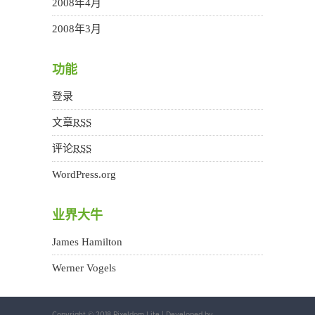
2008年4月
2008年3月
功能
登录
文章
RSS
评论
RSS
WordPress.org
业界大牛
James Hamilton
Werner Vogels
Copyright © 2018 Pixeldom Lite
|
Developed by