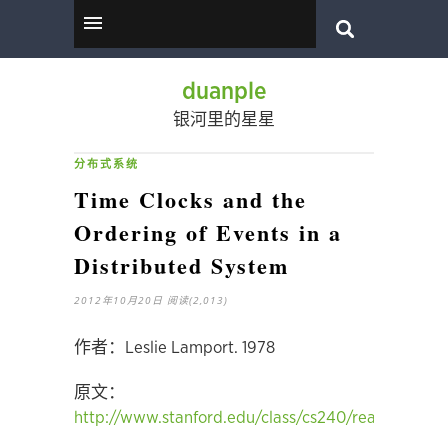
duanple
银河里的星星
分布式系统
Time Clocks and the
Ordering of Events in a
Distributed System
2012年10月20日
阅读(2,013)
作者：Leslie Lamport. 1978
原文：
http://www.stanford.edu/class/cs240/readings/lam