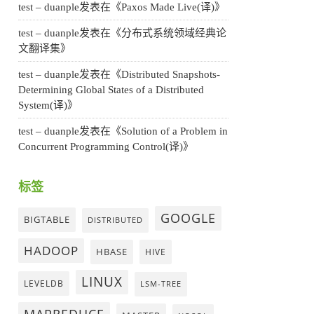
test – duanple
发表在《
Paxos Made Live(译)
》
test – duanple
发表在《
分布式系统领域经典论
文翻译集
》
test – duanple
发表在《
Distributed Snapshots-
Determining Global States of a Distributed
System(译)
》
test – duanple
发表在《
Solution of a Problem in
Concurrent Programming Control(译)
》
标签
GOOGLE
BIGTABLE
DISTRIBUTED
HADOOP
HBASE
HIVE
LINUX
LEVELDB
LSM-TREE