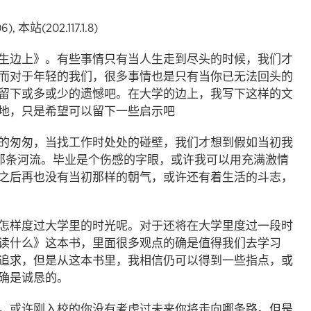
, 本站(202.117.1.8)
生边上》。有些事情只有当人生走到尽头的时候，我们才
而对于年轻的我们，很多事情也是只有当你已无法回头的
留下或多或少的遗憾吧。在大学的边上，我写下这样的文
地，只是希望可以留下一些启示吧
的匆匆，当找工作时处处的碰壁，我们才想到假如当初我
那条河流。毕业是个伤感的字眼，或许我可以用充满激情
之后再也没有当初那样的朝气，或许还有着生活的斗志，
怎样度过大学里的时光呢。对于还将在大学里度过一段时
读什么》这本书，里面很多观点的确是值得我们去学习
追求，但是从这本书里，我相信仍可以得到一些指点，或
的确是诚恳的。
，或许刚入校的你没有考虑过未来你将走向哪条路。但是