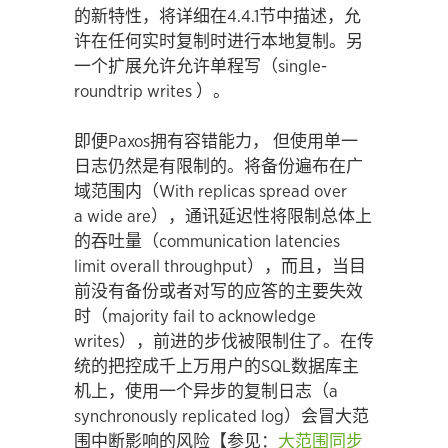
的新特性，将详细在4.4.1节中描述，允
许在任何实时复制时进行本地复制。另
一个扩展允许允许单程写（single-
roundtrip writes ）。
即便Paxos拥有容错能力， 但使用单一
日志仍然是有限制的。将备份遍布在广
域范围内（With replicas spread over
a wide are），通讯延迟性将限制总体上
的吞吐量（communication latencies
limit overall throughput），而且，当目
前没有备份或者对写的应答的主要失效
时（majority fail to acknowledge
writes），前进的步伐被限制住了。在传
统的把控成千上万用户的SQL数据库主
机上，使用一个异步的复制日志（a
synchronously replicated log）会冒大范
围中断影响的风险【参见：
大范围同步