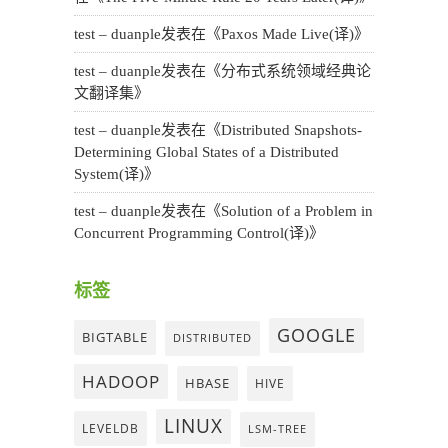
test – duanple
发表在《
Paxos Made Live(译)
》
test – duanple
发表在《
分布式系统领域经典论
文翻译集
》
test – duanple
发表在《
Distributed Snapshots-
Determining Global States of a Distributed
System(译)
》
test – duanple
发表在《
Solution of a Problem in
Concurrent Programming Control(译)
》
标签
GOOGLE
BIGTABLE
DISTRIBUTED
HADOOP
HBASE
HIVE
LINUX
LEVELDB
LSM-TREE