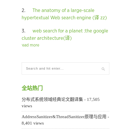
2.
The anatomy of a large-scale
hypertextual Web search engine (译 zz)
3.
web search for a planet :the google
cluster architecture(译)
read more
全站热门
分布式系统领域经典论文翻译集
- 17,505
views
AddressSanitizer&ThreadSanitizer原理与应用
-
8,401 views