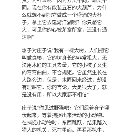
赏，为社么呢？因为方法不同，想法不
同。现在你有能装五石的大葫芦，为什
么就想不到把它做成一个盛酒的大杯
子，拿上它去遨游江湖呢？你只愁它
大，可见你的心被茅塞所塞，还没有通
达啊"
惠子对庄子说"我有一棵大树，人们把它
叫做臭椿，它的树身长的非常粗大，无
法用木匠的工具去量，它的小枝子又生
的弯弯曲曲，不合规矩。它虽然生长在
大路旁边，但是，木匠回来经过，却没
有理睬它。你的言论，大是很大了，就
是没有用，所以大家都不相信"
庄子说"你见过野猫吧？它们屈着身子埋
伏起来，等着捕捉出来活动的小动物。
在捕捉小动物时，东西跳跃，结果踏入
猎人的机关，死在里面。再看那牦牛，