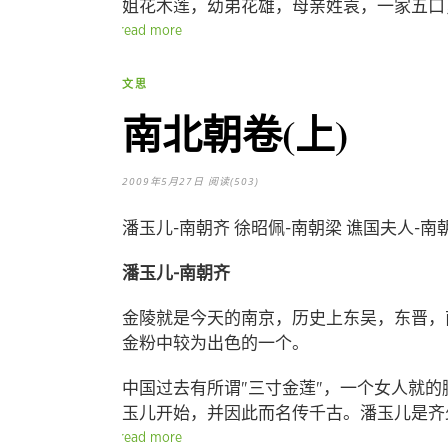
姐花木莲，幼弟花雄，母亲姓袁，一家五口
read more
文思
南北朝卷(上)
2009年5月27日
阅读(503)
潘玉儿-南朝齐 徐昭佩-南朝梁 谯国夫人-南
潘玉儿-南朝齐
金陵就是今天的南京，历史上东吴，东晋，
金粉中较为出色的一个。
中国过去有所谓"三寸金莲"，一个女人就的
玉儿开始，并因此而名传千古。潘玉儿是齐
read more