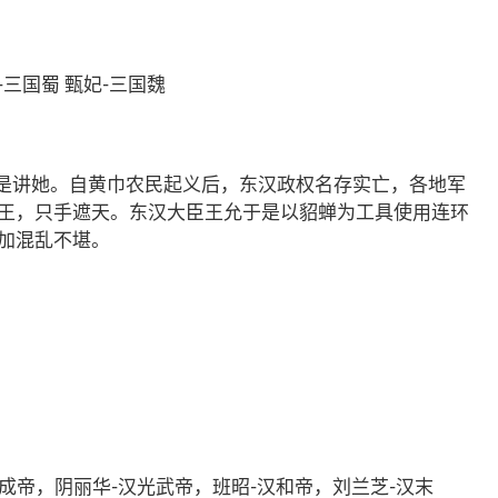
-三国蜀 甄妃-三国魏
就是讲她。自黄巾农民起义后，东汉政权名存实亡，各地军
王，只手遮天。东汉大臣王允于是以貂蝉为工具使用连环
更加混乱不堪。
汉成帝，阴丽华-汉光武帝，班昭-汉和帝，刘兰芝-汉末