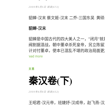
2009年5月5日
阅读(672)
貂蝉-汉末 蔡文姬-汉末 二乔-三国东吴 黄硕
貂蝉-汉末
貂蝉是中国古代的四大美人之一，"闭月"
阀割据混战，朝中董卓杀死皇帝，另立陈留
计对付董卓，使本已混乱不堪的政治局面
read more
文思
秦汉卷(下)
2009年4月8日
阅读(652)
王昭君-汉元帝，班婕妤-汉成帝，赵飞燕-