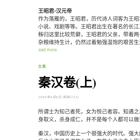
王昭君-汉元帝
作为落雁的，王昭君，历代诗人词客为王昭
小说、戏剧等等。王昭君出生在著名的长江
秭归这里比较荒僻，王昭君的父亲，带着两
杂粮维持生计，仍然过着勉强温饱的艰苦生
read more
文思
秦汉卷(上)
2009年4月8日
阅读(753)
所谓士为知己者死，女为悦己者容。知遇之
身取义，杀身成仁，并不是每个人都可以做
秦汉，中国历史上一个很强大的时代。强大