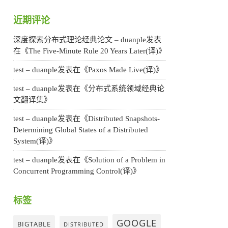
近期评论
深度探索分布式理论经典论文 – duanple
发表
在《
The Five-Minute Rule 20 Years Later(译)
》
test – duanple
发表在《
Paxos Made Live(译)
》
test – duanple
发表在《
分布式系统领域经典论
文翻译集
》
test – duanple
发表在《
Distributed Snapshots-
Determining Global States of a Distributed
System(译)
》
test – duanple
发表在《
Solution of a Problem in
Concurrent Programming Control(译)
》
标签
GOOGLE
BIGTABLE
DISTRIBUTED