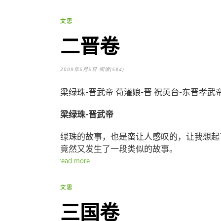
文思
二晋卷
2009年5月5日
阅读(584)
梁绿珠-晋武帝 荀灌娘-晋 祝英台-东晋孝武
梁绿珠-晋武帝
绿珠的故事，也是蛮让人感叹的，让我想起
竟然又发生了一段类似的故事。
read more
文思
三国卷