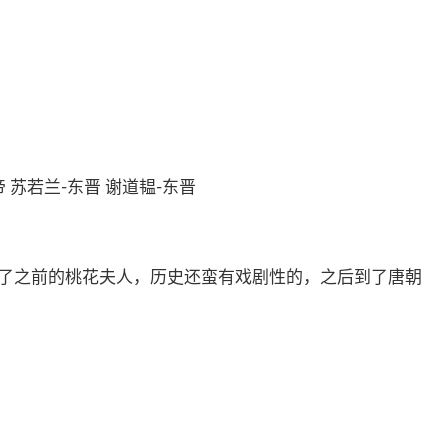
帝 苏若兰-东晋 谢道韫-东晋
了之前的桃花夫人，历史还蛮有戏剧性的，之后到了唐朝