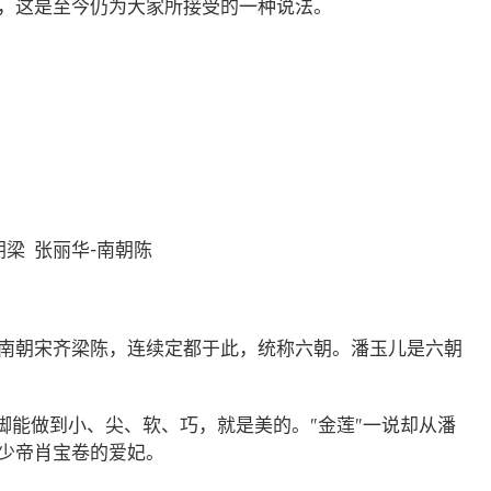
，这是至今仍为大家所接受的一种说法。
朝梁 张丽华-南朝陈
南朝宋齐梁陈，连续定都于此，统称六朝。潘玉儿是六朝
脚能做到小、尖、软、巧，就是美的。"金莲"一说却从潘
少帝肖宝卷的爱妃。